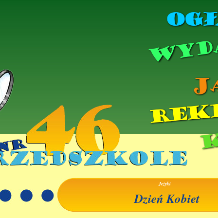
Ogł
Wyd
J
Rek
Jeżyki
Dzień Kobiet