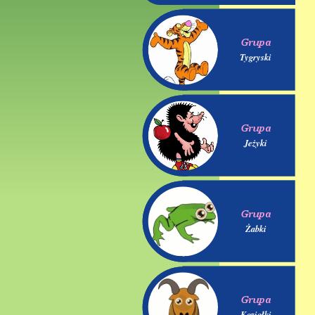
Tygryski
Jeżyki
Żabki
Koziołki