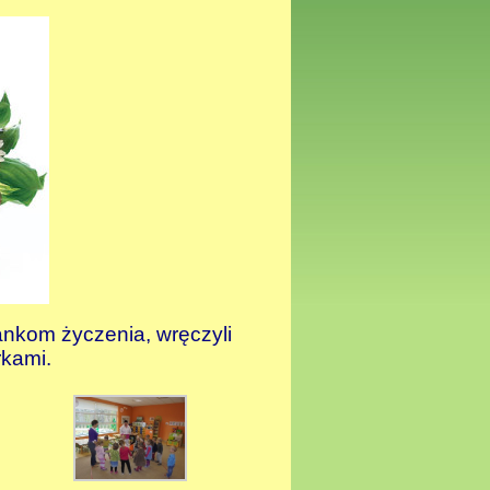
żankom życzenia, wręczyli
rkami.