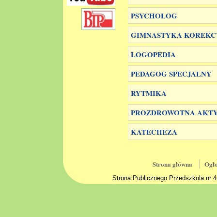
PSYCHOLOG
GIMNASTYKA KOREKC
LOGOPEDIA
PEDAGOG SPECJALNY
RYTMIKA
PROZDROWOTNA AKTY
KATECHEZA
Strona główna
Ogło
Strona Publicznego Przedszkola nr 