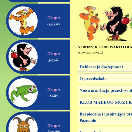
Tygryski
STRONY, KTÓRE WARTO OD
www.mimowa.pl
Jeżyki
Deklaracja dostępności
O przedszkolu
Nowa aranżacja przestrzeni
Żabki
KLUB MAŁEGO MUZY
Bezpieczna i inspirująca pr
Poznaniu
Nasza oferta
Koziołki