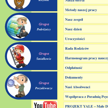
Metody naszej pracy
Nasz zespół
Nasz dzień
Podróżnicy
Uroczystości
Rada Rodziców
Harmonogram pracy nauczyci
Śmiałkowie
Odpłatność
Dokumenty
Nasi Absolwenci
Poszukiwacze
Współpraca z Poradnią Psy
PROJEKT YALE – Małe Dzie