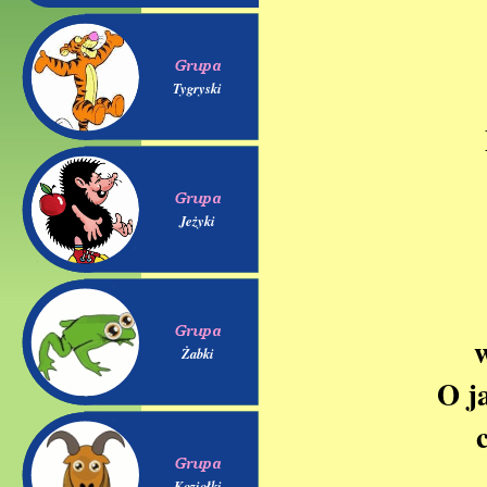
Tygryski
Jeżyki
w
Żabki
O j
Koziołki