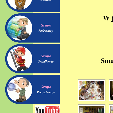
W j
Podróżnicy
Sma
Śmiałkowie
Poszukiwacze