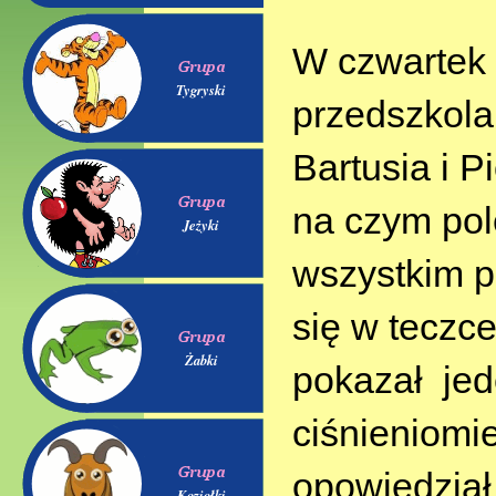
W czwartek 
Tygryski
przedszkola 
Bartusia i P
na czym pol
Jeżyki
wszystkim p
się w teczc
Żabki
pokazał jede
ciśnieniomie
opowiedział
Koziołki