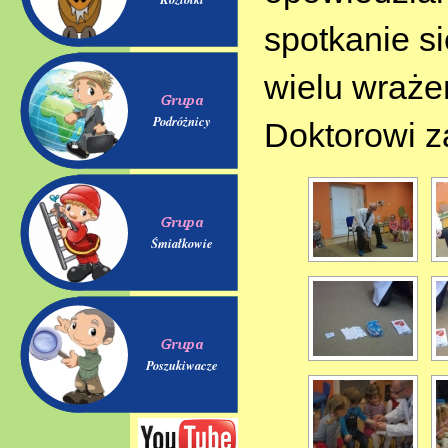
spotkanie s
wielu wraże
Podróżnicy
Doktorowi z
Śmiałkowie
Poszukiwacze