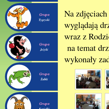
Na zdjęciach 
Tygryski
wyglądają dr
wraz z Rodzi
na temat drz
Jeżyki
wykonały za
Żabki
Koziołki