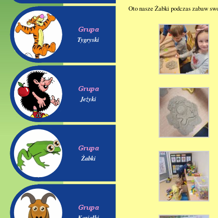
Oto nasze Żabki podczas zabaw sw
Tygryski
Jeżyki
Żabki
Koziołki