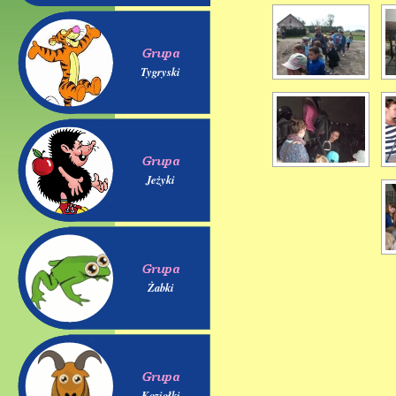
Tygryski
Jeżyki
Żabki
Koziołki